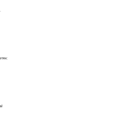
а.
етях:
al