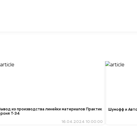
Вывод из производства линейки материалов Практик
Шумофф и Авт
Броня Т-34
16.04.2024 10:00:00