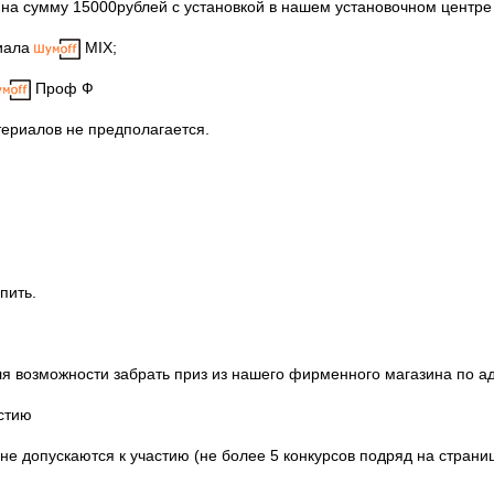
а сумму 15000рублей с установкой в нашем установочном центре в
риала
MIX;
Проф Ф
териалов не предполагается.
епить.
 возможности забрать приз из нашего фирменного магазина по адре
астию
е допускаются к участию (не более 5 конкурсов подряд на страни